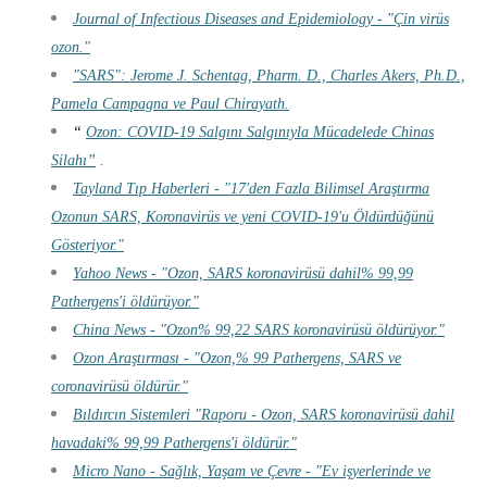
Journal of Infectious Diseases and Epidemiology - "Çin virüs
ozon."
"SARS": Jerome J. Schentag, Pharm.
D., Charles Akers, Ph.D.,
Pamela Campagna ve Paul Chirayath.
“
Ozon: COVID-19 Salgını Salgınıyla Mücadelede Chinas
Silahı”
.
Tayland Tıp Haberleri - "17'den Fazla Bilimsel Araştırma
Ozonun SARS, Koronavirüs ve yeni COVID-19'u Öldürdüğünü
Gösteriyor."
Yahoo News - "Ozon, SARS koronavirüsü dahil% 99,99
Pathergens'i öldürüyor."
China News - "Ozon% 99,22 SARS koronavirüsü öldürüyor."
Ozon Araştırması - "Ozon,% 99 Pathergens, SARS ve
coronavirüsü öldürür."
Bıldırcın Sistemleri "Raporu - Ozon, SARS koronavirüsü dahil
havadaki% 99,99 Pathergens'i öldürür."
Micro Nano - Sağlık, Yaşam ve Çevre - "Ev işyerlerinde ve