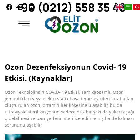
+90 (0212) 558 35 48
Ozon Dezenfeksiyonun Covid- 19
Etkisi. (Kaynaklar)
Ozon Teknolojinsin COVİD- 19 Etkisi. Tam kapsamlı. Ozon
jeneratörleri veya elektrostatik hava temizleyicileri tarafından
oluşturulan ozon, ortamın her köşesine ulaşabilir, bu da
ultraviyole sterilizasyonun sadece düz bir şekilde yukarı aşağı
gidebilmesi ve bazı yerlerin sterilize edilmemiş halde kalması
sorununu aşabilir.