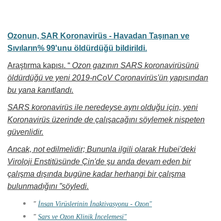
Ozonun, SAR Koronavirüs - Havadan Taşınan ve
Sıvıların% 99'unu öldürdüğü bildirildi.
Araştırma kapısı.
“
Ozon gazının SARS koronavirüsünü
öldürdüğü ve yeni 2019-nCoV Coronavirüs'ün yapısından
bu yana kanıtlandı.
SARS koronavirüs ile neredeyse aynı olduğu için, yeni
Koronavirüs üzerinde de çalışacağını söylemek nispeten
güvenlidir.
Ancak, not edilmelidir;
Bununla ilgili olarak Hubei'deki
Viroloji Enstitüsünde Çin'de şu anda devam eden bir
çalışma dışında bugüne kadar herhangi bir çalışma
bulunmadığını ”söyledi.
"
İnsan Virüslerinin İnaktivasyonu - Ozon"
"
Sars ve Ozon Klinik İncelemesi"