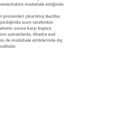
 enteritidis’e müdahale ettiğinde
 proteinleri çıkarılmış Bacillus
ştırdığında ozon tarafından
 ceketin ozona karşı başlıca
.Son zamanlarda, Khadre and
zon ile müdahale ettiklerinde dış
uldular.