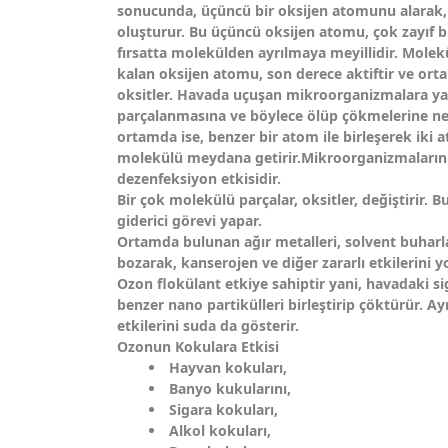
sonucunda, üçüncü bir oksijen atomunu alarak,
oluşturur. Bu üçüncü oksijen atomu, çok zayıf b
fırsatta molekülden ayrılmaya meyillidir. Molek
kalan oksijen atomu, son derece aktiftir ve o
oksitler. Havada uçuşan mikroorganizmalara ya
parçalanmasına ve böylece ölüp çökmelerine ne
ortamda ise, benzer bir atom ile birleşerek iki 
molekülü meydana getirir.Mikroorganizmaların 
dezenfeksiyon etkisidir.
Bir çok molekülü parçalar, oksitler, değiştirir. 
giderici görevi yapar.
Ortamda bulunan ağır metalleri, solvent buharları
bozarak, kanserojen ve diğer zararlı etkilerini y
Ozon flokülant etkiye sahiptir yani, havadaki si
benzer nano partikülleri birleştirip çöktürür. A
etkilerini suda da gösterir.
Ozonun Kokulara Etkisi
Hayvan kokuları,
Banyo kukularını,
Sigara kokuları,
Alkol kokuları,