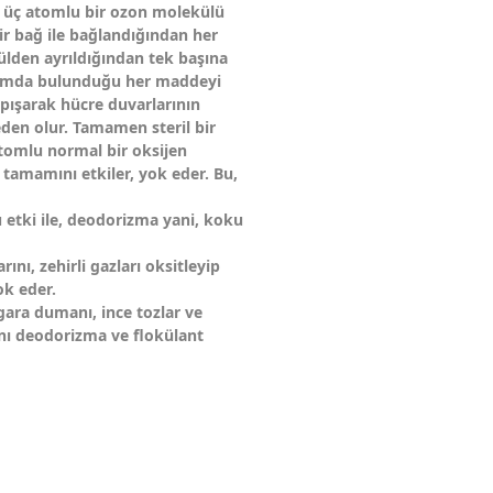
 üç atomlu bir ozon molekülü
ir bağ ile bağlandığından her
ülden ayrıldığından tek başına
rtamda bulunduğu her maddeyi
pışarak hücre duvarlarının
den olur. Tamamen steril bir
atomlu normal bir oksijen
tamamını etkiler, yok eder. Bu,
Bu etki ile, deodorizma yani, koku
nı, zehirli gazları oksitleyip
ok eder.
gara dumanı, ince tozlar ve
ynı deodorizma ve flokülant