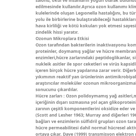
salonu, okul ve insanların yoğun olarak bulundu
edilmesinde kullanılır.Ayrıca ozon kullanımı kl
kulelerinde oluşan Legıonella hastalığını, bu t
yolu ile birbirlerine bulaştırabileceği hastalıkl
hava kirliliği ve kötü kokuları yok etmesi sayesi
zindelik hissi yaratır.
Ozonun Mikroplara Etkisi
Ozon tarafından bakterilerin inaktivasyonu kom
proteinler, doymamış yağlar ve hücre membran
enzimleri,hücre zarlarındaki peptidoglikanlar, 
nukleik asitler ile spor ceketleri ve virüs kapsi
içeren birçok hücre yapılarına zarar verir. Diğe
yıkımının reaktif yan ürünlerinin antimikrobiyal
araştırıcılar moleküler ozonun mikroorganizmal
sonucunu çıkardılar.
Hücre zarları : Ozon polidoymamış yağ asitleri
içeriğinin dışarı sızmasına yol açan glikoproteinl
zarının çeşitli komponentlerini oksidize eder ve
(Scott and Lesher 1963; Murray and diğerleri 19
bağları ve enzimlerin sülfidril grupları ozon tar
hücre permeabilitesi dahil normal hücresel akti
ortaya çıkar. Dave (1999) transmisyon elektro