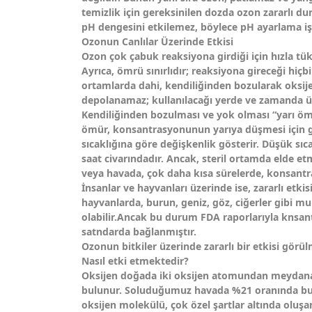
temizlik için gereksinilen dozda ozon zararlı d
pH dengesini etkilemez, böylece pH ayarlama iş
Ozonun Canlılar Üzerinde Etkisi
Ozon çok çabuk reaksiyona girdiği için hızla tü
Ayrıca, ömrü sınırlıdır; reaksiyona gireceği hiç
ortamlarda dahi, kendiliğinden bozularak oksi
depolanamaz; kullanılacağı yerde ve zamanda ür
Kendiliğinden bozulması ve yok olması “yarı ömür
ömür, konsantrasyonunun yarıya düşmesi için g
sıcaklığına göre değişkenlik gösterir. Düşük sı
saat civarındadır. Ancak, steril ortamda elde e
veya havada, çok daha kısa sürelerde, konsantras
İnsanlar ve hayvanları üzerinde ise, zararlı etki
hayvanlarda, burun, geniz, göz, ciğerler gibi mu
olabilir.Ancak bu durum FDA raporlarıyla knsant
satndarda bağlanmıştır.
Ozonun bitkiler üzerinde zararlı bir etkisi görül
Nasıl etki etmektedir?
Oksijen doğada iki oksijen atomundan meydana
bulunur. Soluduğumuz havada %21 oranında bul
oksijen molekülü, çok özel şartlar altında oluşa