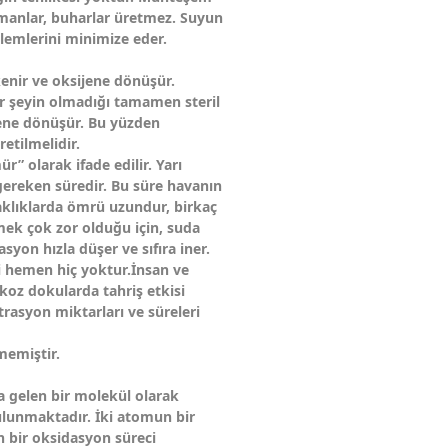
umanlar, buharlar üretmez. Suyun
lemlerini minimize eder.
kenir ve oksijene dönüşür.
bir şeyin olmadığı tamamen steril
jene dönüşür. Bu yüzden
etilmelidir.
” olarak ifade edilir. Yarı
ereken süredir. Bu süre havanın
caklıklarda ömrü uzundur, birkaç
tmek çok zor olduğu için, suda
yon hızla düşer ve sıfıra iner.
si hemen hiç yoktur.İnsan ve
koz dokularda tahriş etkisi
rasyon miktarları ve süreleri
memiştir.
 gelen bir molekül olarak
unmaktadır. İki atomun bir
n bir oksidasyon süreci