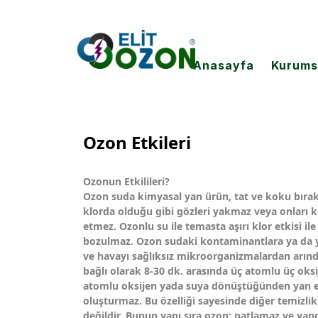
Anasayfa
Kurums
Ozon Etkileri
Ozonun Etkilileri?
Ozon suda kimyasal yan ürün, tat ve koku bıra
klorda olduğu gibi gözleri yakmaz veya onları k
etmez. Ozonlu su ile temasta aşırı klor etkisi il
bozulmaz. Ozon sudaki kontaminantlara ya da 
ve havayı sağlıksız mikroorganizmalardan arındı
bağlı olarak 8-30 dk. arasında üç atomlu üç oksi
atomlu oksijen yada suya dönüştüğünden yan etk
oluşturmaz. Bu özelliği sayesinde diğer temizli
değildir. Bunun yanı sıra ozon; patlamaz ve ya