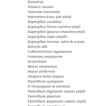
Rotavirus
Tobacco mosaic
Vesicular stomatitis
Mantarlara karşı çok etkili:
Aspergillus candidus
Aspergillus flavus (sarımsı-yeşil)
Aspergillus glaucus (mavimsi-yeşil)
Aspergillus niger (siyah)
Aspergillus terreus, saitoi & oryzac
Botrytis allii
Colletotrichum lagenerium
Fusarium oxysporum
Grotrichum
Mucor recomosus
Mucor piriformis
Oospora lactis (beyaz)
Penicillium cyclopium
P. chrysogeum & citrinum
Penicillium digitatum (zeytin yeşili)
Penicillium glaucum
Penicillium expansum (zeytin yeşili)