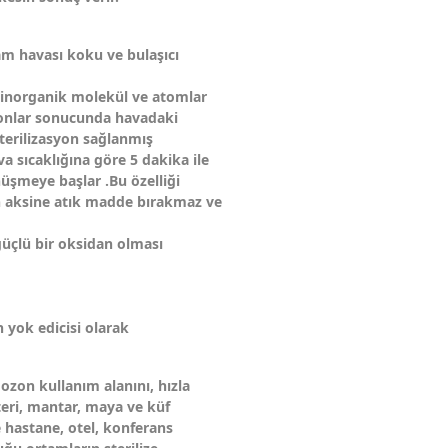
tam havası koku ve bulaşıcı
e inorganik molekül ve atomlar
iyonlar sonucunda havadaki
sterilizasyon sağlanmış
 sıcaklığına göre 5 dakika ile
üşmeye başlar .Bu özelliği
n aksine atık madde bırakmaz ve
üçlü bir oksidan olması
 yok edicisi olarak
ozon kullanım alanını, hızla
teri, mantar, maya ve küf
le hastane, otel, konferans