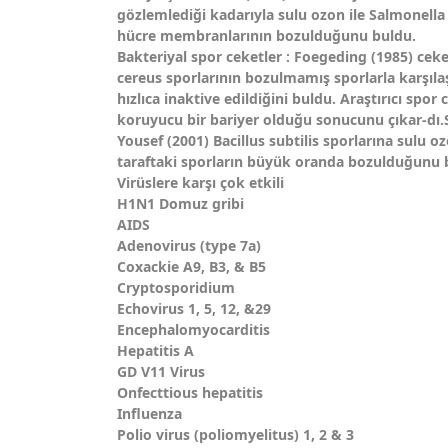
gözlemlediği kadarıyla sulu ozon ile Salmonella
hücre membranlarının bozulduğunu buldu.
Bakteriyal spor ceketler : Foegeding (1985) ceket
cereus sporlarının bozulmamış sporlarla karşıla
hızlıca inaktive edildiğini buldu. Araştırıcı spor
koruyucu bir bariyer olduğu sonucunu çıkar-dı
Yousef (2001) Bacillus subtilis sporlarına sulu o
taraftaki sporların büyük oranda bozulduğunu b
Virüslere karşı çok etkili
H1N1 Domuz gribi
AIDS
Adenovirus (type 7a)
Coxackie A9, B3, & B5
Cryptosporidium
Echovirus 1, 5, 12, &29
Encephalomyocarditis
Hepatitis A
GD V11 Virus
Onfecttious hepatitis
Influenza
Polio virus (poliomyelitus) 1, 2 & 3