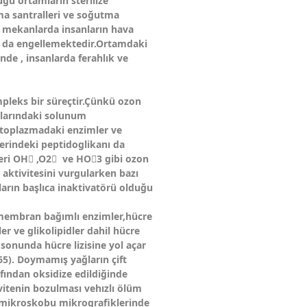
ğu ortamların sterilize
ima santralleri ve soğutma
ür mekanlarda insanların hava
arı da engellemektedir.Ortamdaki
nde , insanlarda ferahlık ve
pleks bir süreçtir.Çünkü ozon
larındaki solunum
sitoplazmadaki enzimler ve
dlerindeki peptidoglikanı da
rleri OHَ ,O2 َ ve HO3َ gibi ozon
 aktivitesini vurgularken bazı
arın başlıca inaktivatörü olduğu
,membran bağımlı enzimler,hücre
er ve glikolipidler dahil hücre
 sonunda hücre lizisine yol açar
65). Doymamış yağların çift
afından oksidize edildiğinde
vitenin bozulması vehızlı ölüm
n mikroskobu mikrografiklerinde