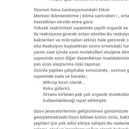
Ozonun Hava Sanitasyonundaki Etkisi
Merkezi iklimlendirme ( klima santralleri ) , or
hastalıkları okside etme gücü
Yüksek reaktivitesi sayesinde çeşitli organik v
ile reaksiyona girerek onları oksitler.Bu reaks
bakterileri ve mikropları etkisiz hale getirerek 
olur.Reaksiyon başladıktan sonra ortamdaki hava
yarım saat içinde ozon molekülleri oksijene dön
sayesinde ozon diğer dezenfektan maddelerini
yan ürün oluşturma riski taşımaz.
Ozonla yapılan çalışmalar sonucunda , ozonun g
sayesinde suda ve havada ;
Mikrop kırıcı olarak ,
Koku giderici,
Ortamı kirleten pek çok organik molekülün
kullanılabileceği ispat edilmiştir.
Ozon jenaratörlerinin geliştirilmesi günümüzde 
genişletmektedir.Ozon bilinen bütün virüs, bak
çeşitleri için yok edici etkiye sahiptir.Bu neden