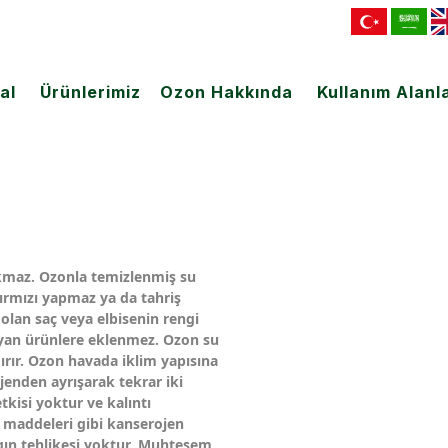
al
Ürünlerimiz
Ozon Hakkında
Kullanım Alanla
kmaz. Ozonla temizlenmiş su
ırmızı yapmaz ya da tahriş
e olan saç veya elbisenin rengi
yan ürünlere eklenmez. Ozon su
rır. Ozon havada iklim yapısına
jenden ayrışarak tekrar iki
isi yoktur ve kalıntı
k maddeleri gibi kanserojen
ngın tehlikesi yoktur. Muhteşem