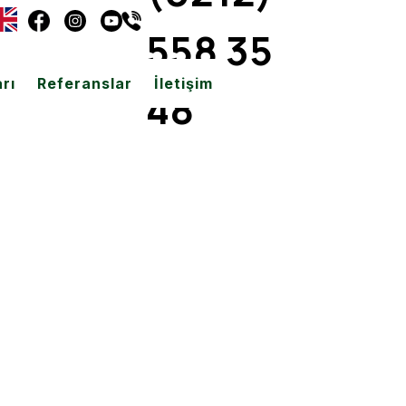
558 35
rı
Referanslar
İletişim
48