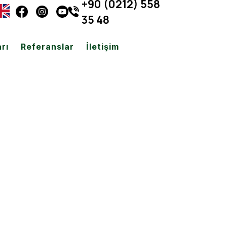
+90 (0212) 558
35 48
rı
Referanslar
İletişim