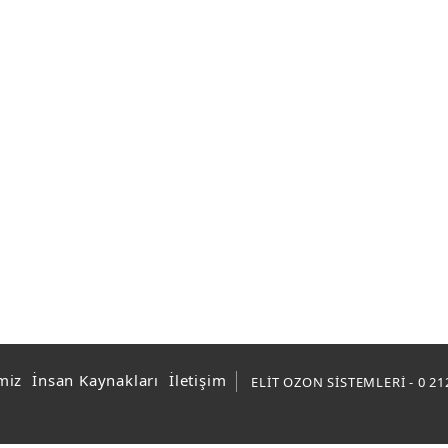
miz
İnsan Kaynakları
İletişim
ELİT OZON SİSTEMLERİ - 0 21