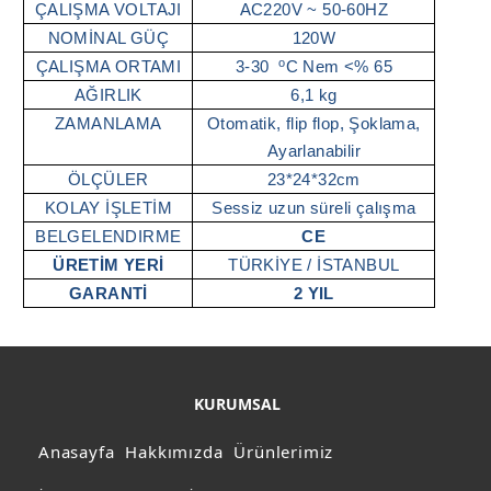
ÇALIŞMA VOLTAJI
AC220V ~ 50-60HZ
NOMİNAL GÜÇ
120W
o
ÇALIŞMA ORTAMI
3-30
C Nem <% 65
AĞIRLIK
6,1 kg
ZAMANLAMA
Otomatik, flip flop, Şoklama,
Ayarlanabilir
ÖLÇÜLER
23*24*32cm
KOLAY İŞLETİM
Sessiz uzun süreli çalışma
BELGELENDIRME
CE
ÜRETİM YERİ
TÜRKİYE / İSTANBUL
GARANTİ
2 YIL
KURUMSAL
Anasayfa
Hakkımızda
Ürünlerimiz